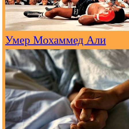
Умер Мохаммед Али