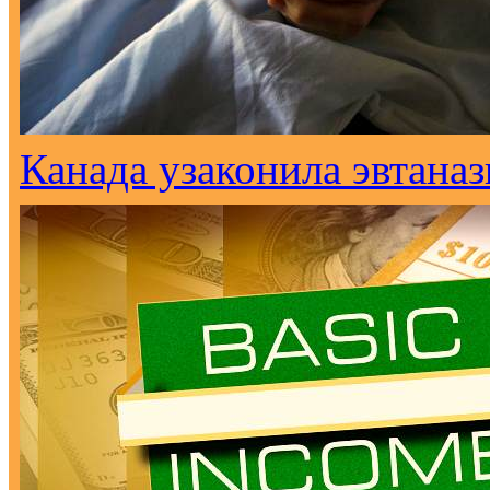
Канада узаконила эвтана