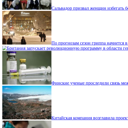
Сальвадор призвал женщин избегать б
По прогнозам сезон гриппа начнется 
Финские ученые проследили связь ме
Китайская компания возглавила проек