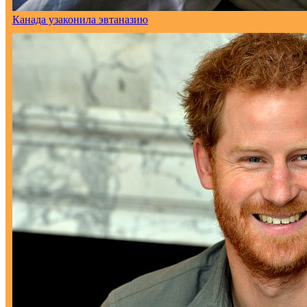
Канада узаконила эвтаназию