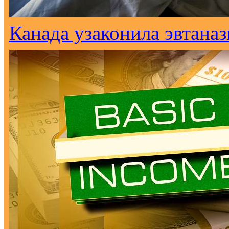
Канада узаконила эвтана