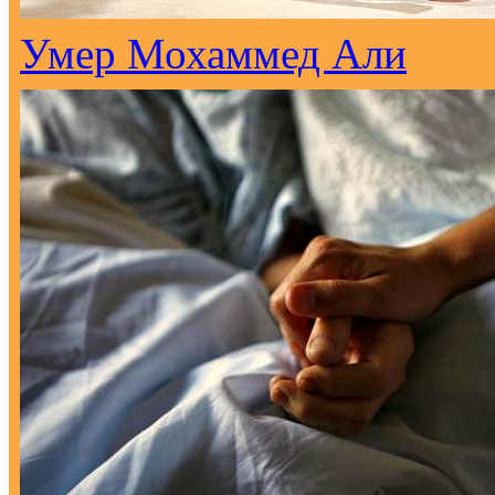
Умер Мохаммед Али