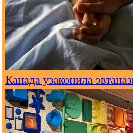
Канада узаконила эвтана