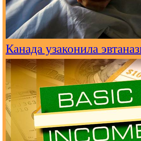
Канада узаконила эвтана