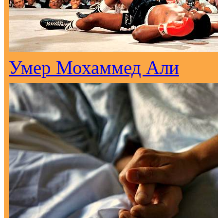
Умер Мохаммед Али